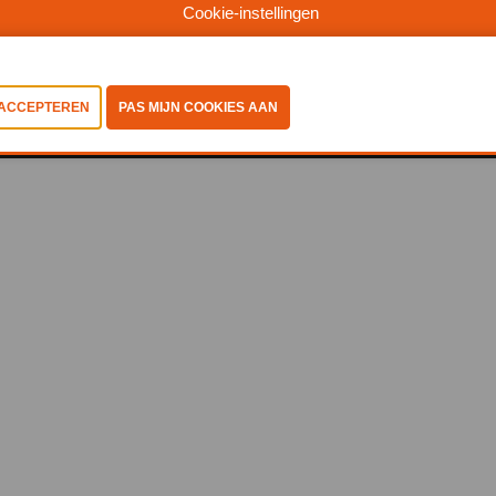
Cookie-instellingen
©2025, Abiss
Privacy Policy
-
Coockiestatement
-
Algemene
voorwaarden
-
Cookies bekijken