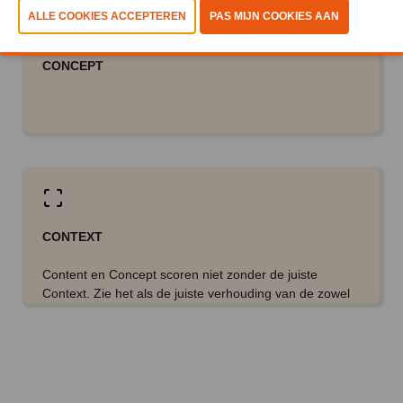
CONCEPT
CONTEXT
Content en Concept scoren niet zonder de juiste
Context. Zie het als de juiste verhouding van de zowel
de timing en kwaliteit van de lezingen, gecombineerd
met de schaalbaarheid van wat op de beursvloer
gedemonstreerd wordt door de technologiepartner,
zonder het relevantie van het bezoekersprofiel, maar
ook de netwerkversterkende factor uit het oog te
Meld aan voor de Industrial News