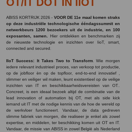
OT/IT DOT IN IIOT
ABISS KORTRIJK 2026 -
VOOR DE 11e maal komen straks
op deze industriële technologische ééndagssummit en
netwerkbeurs 1200 bezoekers uit de industrie, en 100
exposanten, samen.
Hier ontdekken en benchmarken zij
de nieuwste technologie en inzichten over IioT, smart,
connected and secured.
IIoT Success: It Takes Two to Transform
. Wie morgen
iedere relevant industrieel proces, van verkoop tot productie,
op de jobfloor èn op de topfloor, end-to-end innovatief ,
slimmer en veiliger wil maken, leunt existentieel op de veilige
inzichten van IT en beschikbaarheidsvereisten van OT..
Concreet, is een ideaal bezoek altijd de combinatie van de
lead innovation of automation bij OT, met als side kick
iemand uit IT met de nodige kennis van de hoe de wereld op
de werkvloer functioneert. Vandaar, de data gedreven
slimme fabriek van morgen, die realiseer je enkel als zowel
expertise, en middelen, ter beschikking komen uit OT en IT.
Vandaar, de missie van ABISS in zowel België als Nederland