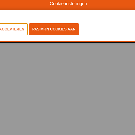
Cookie-instellingen
©2025, Abiss
Privacy Policy
-
Coockiestatement
-
Algemene
voorwaarden
-
Cookies bekijken