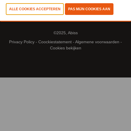
©2025, Abiss
Privacy Policy
-
Coockiestatement
-
Algemene voorwaarden
-
Cookies bekijken