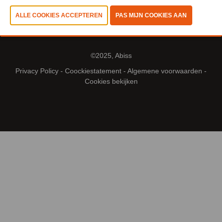
©2025, Abiss
Privacy Policy
-
Coockiestatement
-
Algemene voorwaarden
-
Cookies bekijken