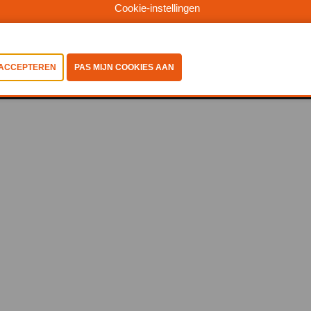
Cookie-instellingen
©2025, Abiss
Privacy Policy
-
Coockiestatement
-
Algemene
voorwaarden
-
Cookies bekijken