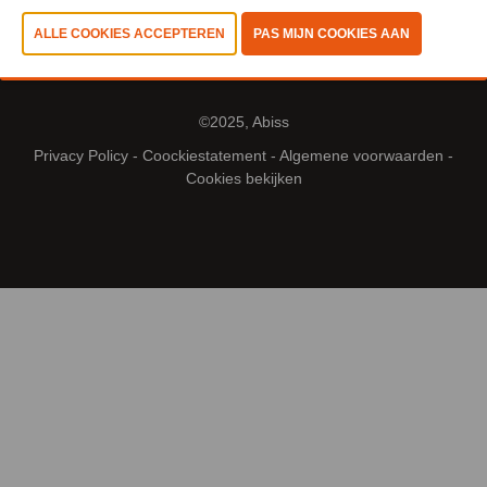
©2025, Abiss
Privacy Policy
-
Coockiestatement
-
Algemene voorwaarden
-
Cookies bekijken