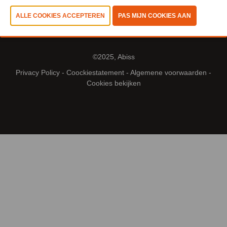
©2025, Abiss
Privacy Policy
-
Coockiestatement
-
Algemene voorwaarden
-
Cookies bekijken