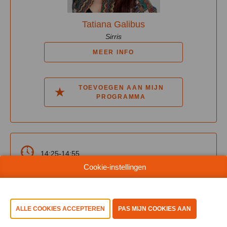
Tatiana Galibus
Sirris
MEER INFO
TOEVOEGEN AAN MIJN
PROGRAMMA
14:25-14:55
Cookie-instellingen
Learn Hub 2 - Intelligence Of Things
Unlocking Real Value in Industrial AI:
Context, Quality and Knowledge