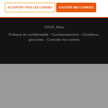
©2025, Abiss
Politique de confidentialité
-
Coockiestatement
-
Conditions-
generales
-
Consulter les cookies