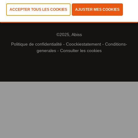
©2025, Abiss
Politique de confidentialité
-
Coockiestatement
-
Conditions-
generales
-
Consulter les cookies