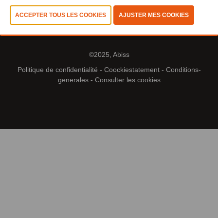
©2025, Abiss
Politique de confidentialité
-
Coockiestatement
-
Conditions-
generales
-
Consulter les cookies