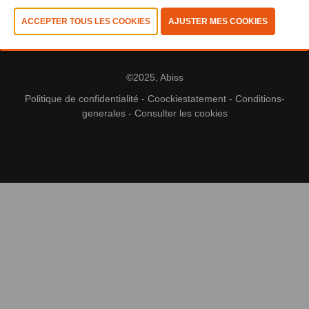
©2025, Abiss
Politique de confidentialité
-
Coockiestatement
-
Conditions-
generales
-
Consulter les cookies