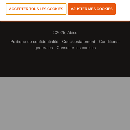
©2025, Abiss
Politique de confidentialité
-
Coockiestatement
-
Conditions-
generales
-
Consulter les cookies