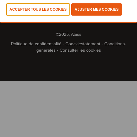
©2025, Abiss
Politique de confidentialité
-
Coockiestatement
-
Conditions-
generales
-
Consulter les cookies