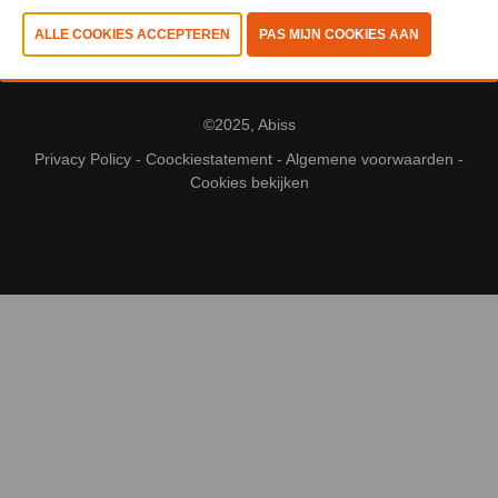
©2025, Abiss
Privacy Policy
-
Coockiestatement
-
Algemene voorwaarden
-
Cookies bekijken