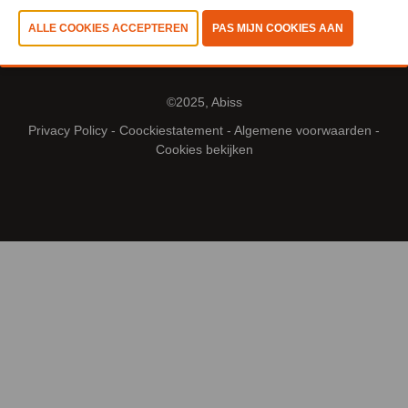
©2025, Abiss
Privacy Policy
-
Coockiestatement
-
Algemene voorwaarden
-
Cookies bekijken