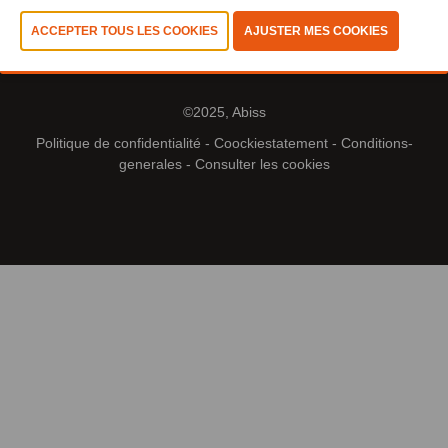
©2025, Abiss
Politique de confidentialité
-
Coockiestatement
-
Conditions-
generales
-
Consulter les cookies