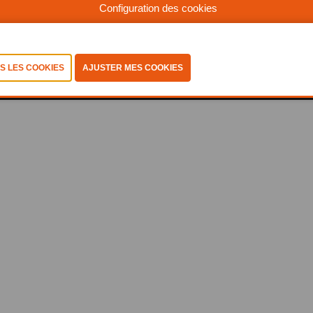
Configuration des cookies
©2025, Abiss
Politique de confidentialité
-
Coockiestatement
-
Conditions-generales
-
Consulter les cookies