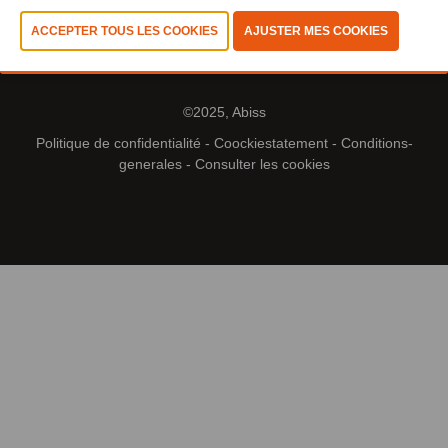
©2025, Abiss
Politique de confidentialité
-
Coockiestatement
-
Conditions-
generales
-
Consulter les cookies