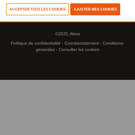
©2025, Abiss
Politique de confidentialité
-
Coockiestatement
-
Conditions-
generales
-
Consulter les cookies