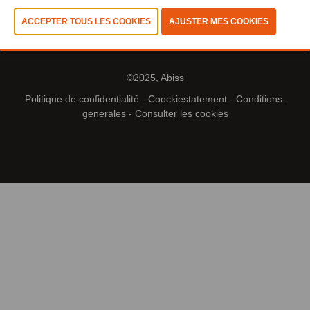
©2025, Abiss
Politique de confidentialité
-
Coockiestatement
-
Conditions-
generales
-
Consulter les cookies