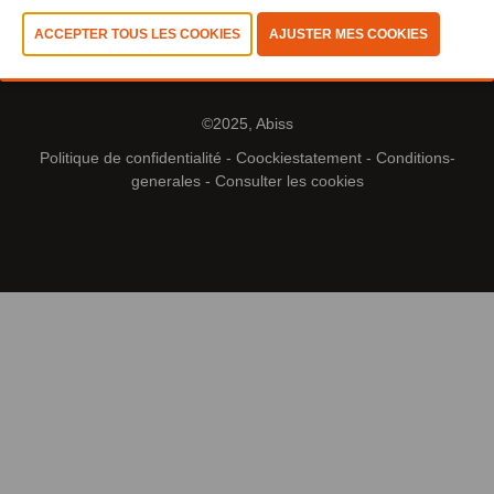
©2025, Abiss
Politique de confidentialité
-
Coockiestatement
-
Conditions-
generales
-
Consulter les cookies