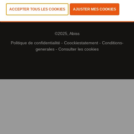
©2025, Abiss
Politique de confidentialité
-
Coockiestatement
-
Conditions-
generales
-
Consulter les cookies