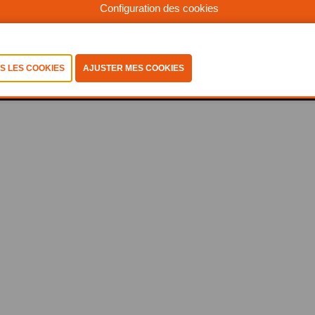
Configuration des cookies
©2025, Abiss
Politique de confidentialité
-
Coockiestatement
-
Conditions-generales
-
Consulter les cookies