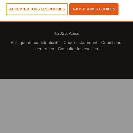
©2025, Abiss
Politique de confidentialité
-
Coockiestatement
-
Conditions-
generales
-
Consulter les cookies