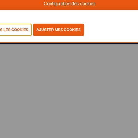
Configuration des cookies
©2025, Abiss
Politique de confidentialité
-
Coockiestatement
-
Conditions-generales
-
Consulter les cookies